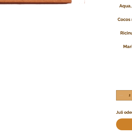
Aqua,
Cocos 
Ricin
Mari
Juli od