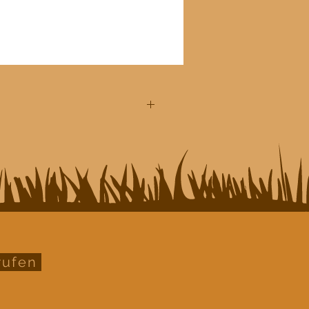
Sheabutter und Olivenöl
rufen
alöle
pakafaser