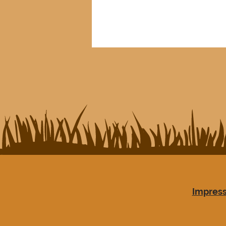
• werden aus hochwerti
Impres
• en
• enthal