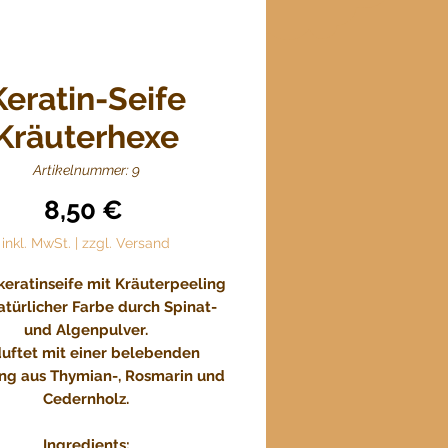
Keratin-Seife
Kräuterhexe
Artikelnummer: 9
Preis
8,50 €
inkl. MwSt.
|
zzgl. Versand
eratinseife mit Kräuterpeeling
atürlicher Farbe durch Spinat-
und Algenpulver.
uftet mit einer belebenden
ng aus Thymian-, Rosmarin und
Cedernholz.
Ingredients: