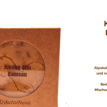
Alpakak
und n
Bed
Mischu