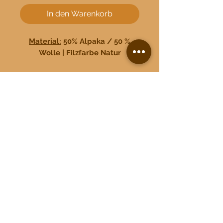
In den Warenkorb
Material:
50% Alpaka / 50 %
Wolle | Filzfarbe Natur
Abmessungen:
Durchmesser 18
cm | 2mm Filz
Made in Austria
Impressum
|
AGB
|