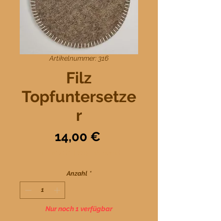
Artikelnummer: 316
Filz
Topfuntersetze
r
Preis
14,00 €
inkl. MwSt.
|
zzgl. Versand
Anzahl
*
Nur noch 1 verfügbar