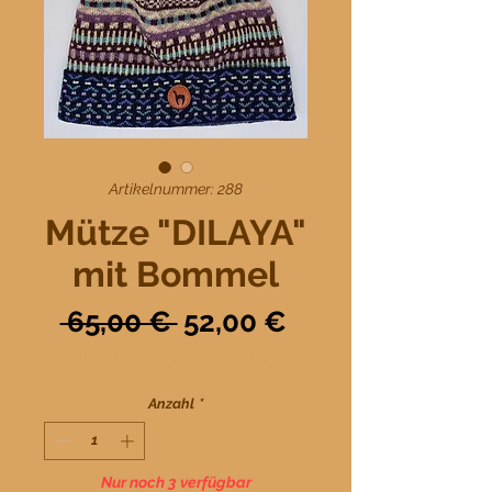
Artikelnummer: 288
Mütze "DILAYA"
mit Bommel
Standardpreis
Sale-
 65,00 € 
52,00 €
Preis
inkl. MwSt.
|
zzgl. Versand
Anzahl
*
Nur noch 3 verfügbar