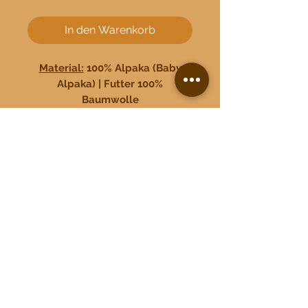
In den Warenkorb
Material:
100% Alpaka (Baby
Alpaka) | Futter 100%
Baumwolle
Größe:
one-size
Made in Peru