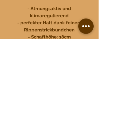
- Atmungsaktiv und
klimaregulierend
- perfekter Halt dank feinem
Rippenstrickbündchen
- Schafthöhe: 18cm
- Verstärkter Versen- und
Zehenbereich
- gekettelte Nähte
Material:
52% Alpaka 35% Wolle
11% Nylon 2% Elasthan
Dieses Produkt wurde mit Aloe
Vera und Jojobaöl veredelt.
Made in Peru