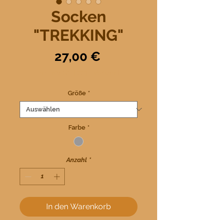
Socken
"TREKKING"
Preis
27,00 €
inkl. MwSt.
|
zzgl. Versand
Größe
*
Farbe
*
Anzahl
*
In den Warenkorb