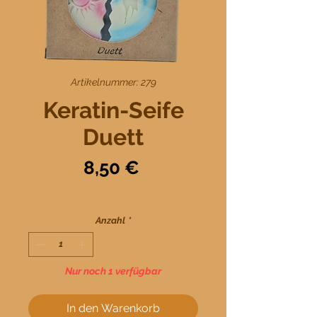
Artikelnummer: 279
Keratin-Seife
Duett
Preis
8,50 €
inkl. MwSt.
|
zzgl. Versand
Anzahl
*
Nur noch 1 verfügbar
In den Warenkorb