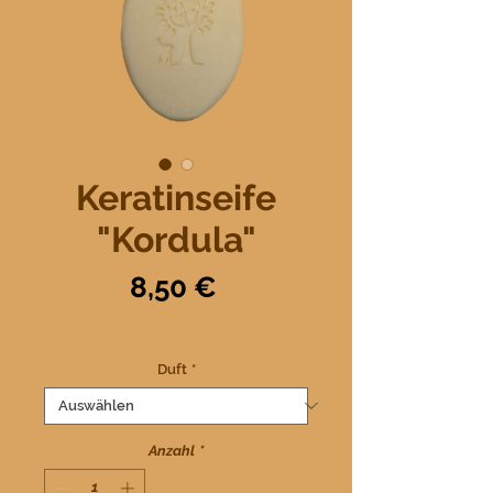
Keratinseife
"Kordula"
Preis
8,50 €
inkl. MwSt.
|
zzgl. Versand
Duft
*
Anzahl
*