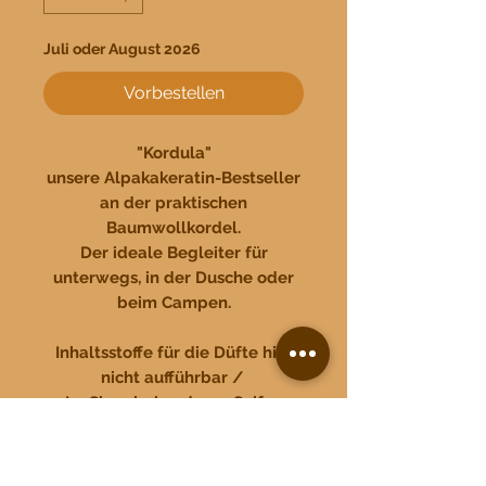
Juli oder August 2026
Vorbestellen
"Kordula"
unsere Alpakakeratin-Bestseller
an der praktischen
Baumwollkordel.
Der ideale Begleiter für
unterwegs, in der Dusche oder
beim Campen.
Inhaltsstoffe für die Düfte hier
nicht aufführbar /
Im Shop bei anderen Seifen
nachlesen oder können gerne
angefragt
werden alpakas.ramsau@gmail.c