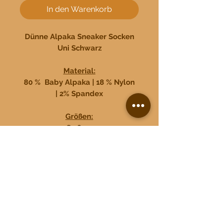
In den Warenkorb
Dünne Alpaka Sneaker Socken
Uni Schwarz
Material:
80 % Baby Alpaka | 18 % Nylon
| 2% Spandex
Größen:
S 36-39
M 39-42
L 43-45,5
XL 46-48
Made in Peru